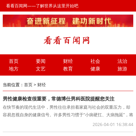
看看百闻网——了解世界从这里开始吧
首页
要闻
财经
社会
法治
地方
文艺
教育
健康
旅游
当前位置：
首页
>
财经
男性健康检查很重要，常德博仕男科医院提醒您关注
在快节奏的现代生活中，男性往往承担着家庭与社会的双重压力，却
容易忽视自身的健康信号。许多男性习惯于“小病硬扛、大病拖延”，将
体检视为可有可无的选项，殊不知，许
2026-04-01 16:38:44